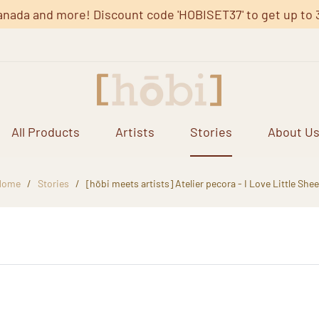
anada and more! Discount code 'HOBISET37' to get up to 37%
All Products
Artists
Stories
About U
Home
/
Stories
/
[hōbi meets artists] Atelier pecora - I Love Little She