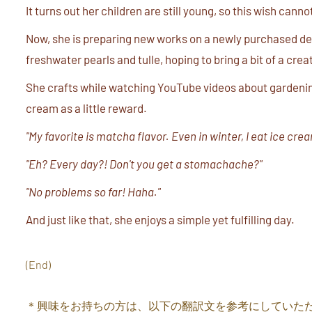
It turns out her children are still young, so this wish canno
Now, she is preparing new works on a newly purchased des
freshwater pearls and tulle, hoping to bring a bit of a cre
She crafts while watching YouTube videos about gardening 
cream as a little reward.
"My favorite is matcha flavor. Even in winter, I eat ice cre
"Eh? Every day?! Don't you get a stomachache?"
"No problems so far! Haha."
And just like that, she enjoys a simple yet fulfilling day.
(End)
＊興味をお持ちの方は、以下の翻訳文を参考にしていた