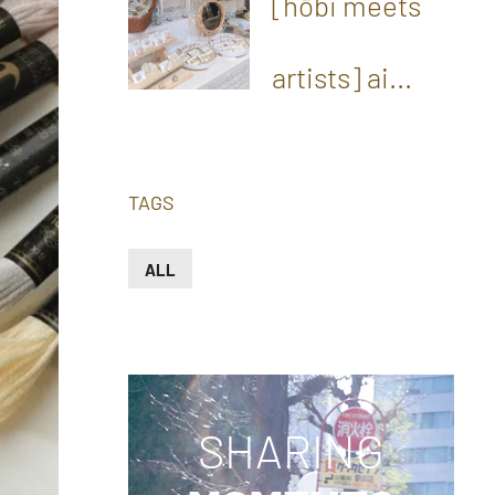
[hōbi meets
artists] ai...
TAGS
ALL
SHARING