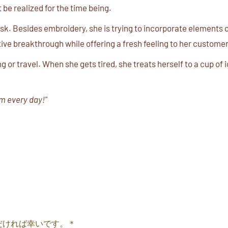
t be realized for the time being.
k. Besides embroidery, she is trying to incorporate elements 
ative breakthrough while offering a fresh feeling to her custome
or travel. When she gets tired, she treats herself to a cup of 
am every day!"
だければ幸いです。＊