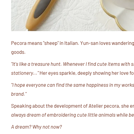
Pecora means "sheep" in Italian. Yun-san loves wanderin
goods.
"It's like a treasure hunt. Whenever I find cute items with 
stationery..."
Her eyes sparkle, deeply showing her love for
"I hope everyone can find the same happiness in my works. 
brand."
Speaking about the development of Atelier pecora, she en
always dream of embroidering cute little animals while b
A dream? Why not now?