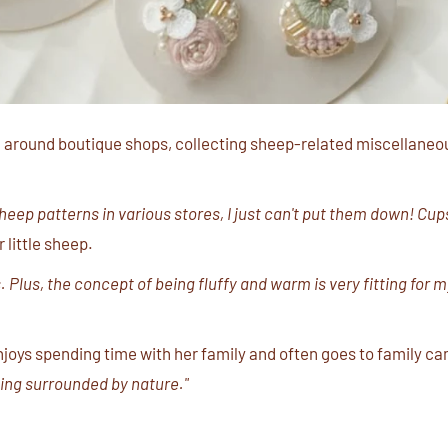
g around boutique shops, collecting sheep-related miscellaneo
sheep patterns in various stores, I just can't put them down! Cup
 little sheep.
Plus, the concept of being fluffy and warm is very fitting for m
joys spending time with her family and often goes to family c
eing surrounded by nature."