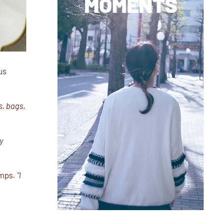
MOMENTS
us
s, bags,
y
amps.
"I